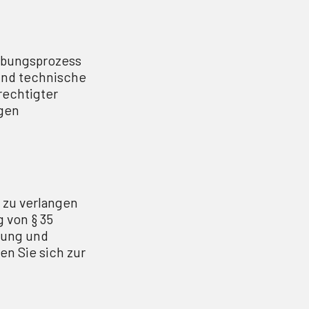
rbungsprozess
 und technische
rechtigter
gen
 zu verlangen
 von § 35
hung und
n Sie sich zur