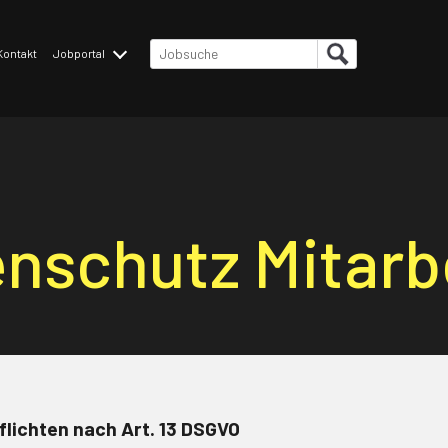
Kontakt
Jobportal
Stellenangebote
omplished
Initiativbewerbung
nschutz Mitarb
flichten nach Art. 13 DSGVO