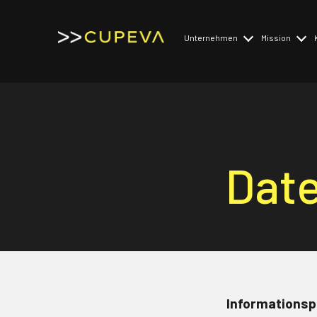
Unternehmen
Mission
Historie
Mission
Rafael Stauber
Mission acc
Advisory Board
Key Facts
Date
Informationsp