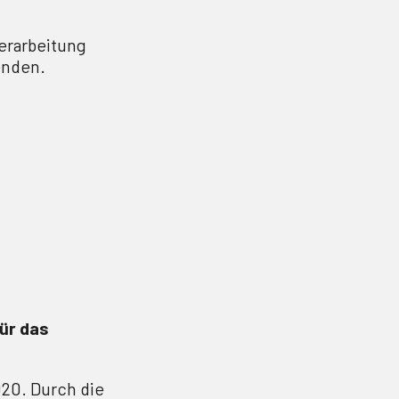
erarbeitung
enden.
ür das
020. Durch die