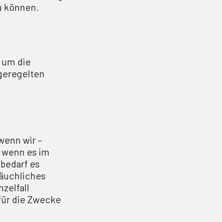
u können.
 um die
 geregelten
wenn wir –
r wenn es im
 bedarf es
räuchliches
zelfall
für die Zwecke