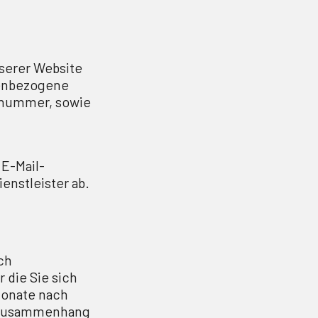
nserer Website
nenbezogene
nnummer, sowie
 E-Mail-
enstleister ab.
ch
 die Sie sich
Monate nach
 Zusammenhang