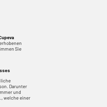
Cupeva
 erhobenen
timmen Sie
esses
liche
son. Darunter
nummer und
, welche einer